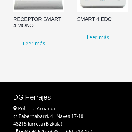
RECEPTOR SMART
SMART 4 EDC
4 MONO
Leer más
Leer más
DG Herrajes
Pol. Ind. Arriandi
c/ Tabernabarri, 4 · Naves 17-18
48215 Iurreta (Bizkaia)
(+34) 94 620 28 88
|
661 718 437