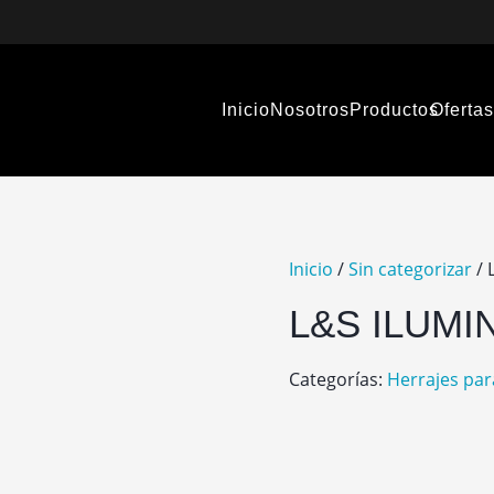
Inicio
Nosotros
Productos
Oferta
Inicio
/
Sin categorizar
/ 
L&S ILUMI
Categorías:
Herrajes par