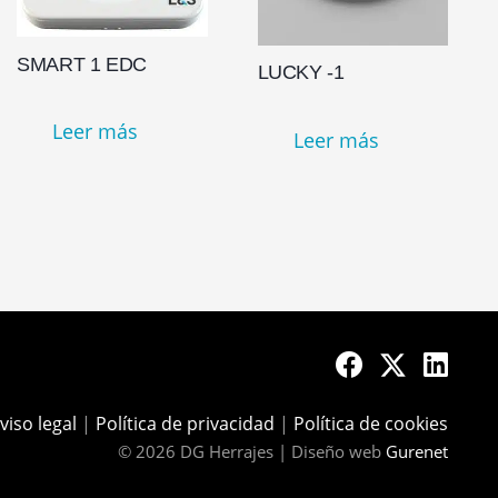
SMART 1 EDC
LUCKY -1
Leer más
Leer más
viso legal
|
Política de privacidad
|
Política de cookies
© 2026 DG Herrajes | Diseño web
Gurenet