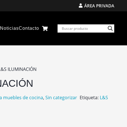
ÁREA PRIVADA
s
Noticias
Contacto
L&S ILUMINACIÓN
NACIÓN
a muebles de cocina
,
Sin categorizar
Etiqueta:
L&S