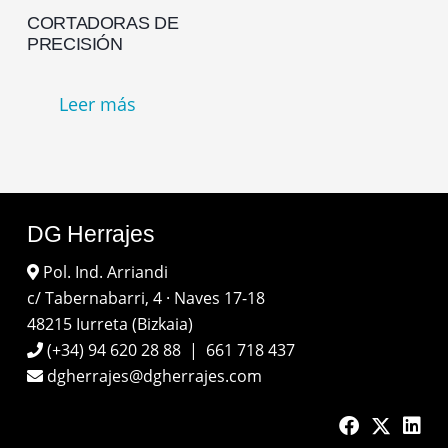
CORTADORAS DE
PRECISIÓN
Leer más
DG Herrajes
Pol. Ind. Arriandi
c/ Tabernabarri, 4 · Naves 17-18
48215 Iurreta (Bizkaia)
(+34) 94 620 28 88
|
661 718 437
dgherrajes@dgherrajes.com